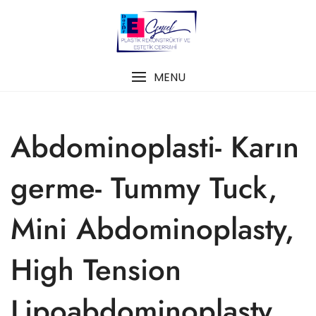
Skip
to
content
MENU
Abdominoplasti- Karın
germe- Tummy Tuck,
Mini Abdominoplasty,
High Tension
Lipoabdominoplasty