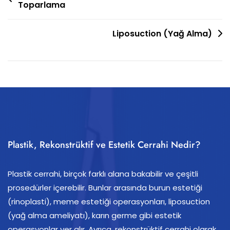
Toparlama
gezinmesi
Liposuction (Yağ Alma)
Plastik, Rekonstrüktif ve Estetik Cerrahi Nedir?
Plastik cerrahi, birçok farklı alana bakabilir ve çeşitli
prosedürler içerebilir. Bunlar arasında burun estetiği
(rinoplasti), meme estetiği operasyonları, liposuction
(yağ alma ameliyatı), karın germe gibi estetik
operasyonlar yer alır. Ayrıca, rekonstrüktif cerrahi olarak